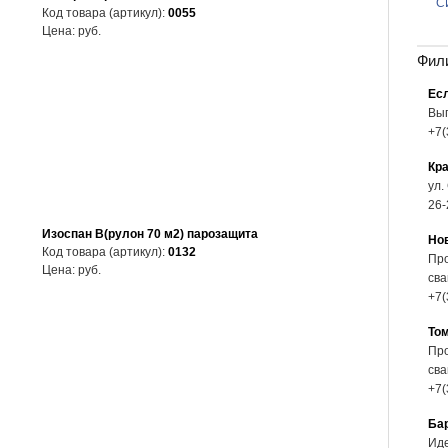
С
Код товара (артикул):
0055
Цена:
руб.
Фил
Есл
Выг
+7(
Кр
ул.
26-
Изоспан В(рулон 70 м2) парозащита
Но
Код товара (артикул):
0132
Про
Цена:
руб.
сва
+7(
То
Про
сва
+7(
Ба
Иде