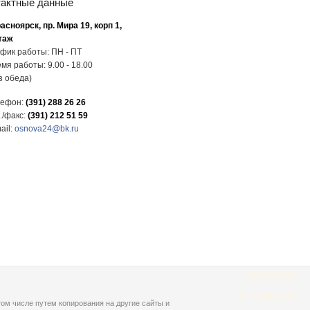
тактные данные
расноярск, пр. Мира 19, корп 1,
таж
фик работы: ПН - ПТ
мя работы: 9.00 - 18.00
з обеда)
лефон:
(391) 288 26 26
./факс:
(391) 212 51 59
ail:
osnova24@bk.ru
Корзина:
0
позиций
ом числе путем копирования на другие сайты и