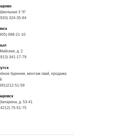
зарово
 Школьная 3 "б"
(933) 324-35-84
инск
905) 088-21-10
зыл
 Майская, д. 2
(913) 341-17-79
кутск
бное бурение, монтаж свай, продажа
й
391)212-51-59
баровск
 Запарина, д. 53-41
(4212) 75-51-75