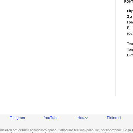
Кон
г.К
3 э
Гра
Вре
(бе
Те
Тел
E-m
- Telegram
- YouTube
- Houzz
- Pinterest
ляются объектами авторского права. Запрещается копирование, распространение (в т