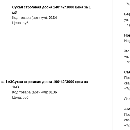
+7(
Сухая строганая доска 140*42*3000 цена за 1
м3
Бе
Код товара (артикул):
0134
ул.
Цена:
руб.
+7 
Но
Ищ
Же
ул.
+7(
Са
Про
 за 1м3
Сухая строганая доска 190*42*3000 цена за
сва
1м3
+7(
Код товара (артикул):
0136
Цена:
руб.
Ле
Аб
Про
сва
+7(