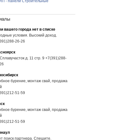
ИП - панели Строительные
иалы
и вашего города нет в списке
одные условия. Высокий доход.
391)288-26-26
асноярск
 Сплавучасток д. 11 стр. 9 +7(391)288-
26
восибирск
бное бурение, монтаж свай, продажа
й
391)212-51-59
мск
бное бурение, монтаж свай, продажа
й
391)212-51-59
рнаул
т поиск партнера. Спешите.