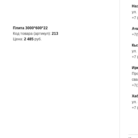
На
ул.
+7 
Плита 3000*600*22
Ач
Код товара (артикул):
213
+7(
Цена:
2 485
руб.
Кы
ул.
+7 
Ир
Про
сва
+7(
Ха
ул.
+7 