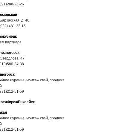
391)288-26-26
резовский
 Барзасская, д. 40
(923) 481-23-16
вокузнецк
ем партнёра
лезногорск
 Свердлова, 47
913)580-34-88
яногорск
бное бурение, монтаж свай, продажа
й
391)212-51-59
сосибирск/Енисейск
акан
бное бурение, монтаж свай, продажа
й
391)212-51-59