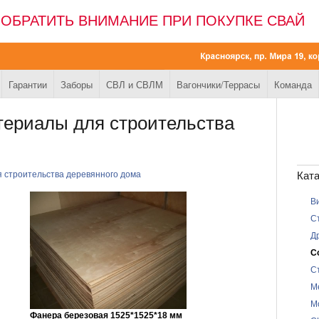
 ОБРАТИТЬ ВНИМАНИЕ ПРИ ПОКУПКЕ СВАЙ
Гарантии
Заборы
СВЛ и СВЛМ
Вагончики/Террасы
Команда
ериалы для строительства
 строительства деревянного дома
Ката
В
С
Д
С
С
М
М
Фанера березовая 1525*1525*18 мм