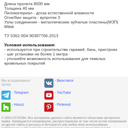
Длина пролета 8000 мм
Толщина 40 мм
Пиломатериал - доска естественной влажности
Огне/био защита - вупротек 3
Узлы соединения - металлические зубчатые пластины(МЗП)
Mitek
ТУ 5362-004-90387706-2013
Условия использования:
- используется при строительстве гаражей, бань, пристроек
- шаг установки не более 1 метра
- уточняйте возможность использования для тяжелых
кровельных покрытий
Мы в социальных
- Вконтакте
сетях:
- Telegram
- YouTube
- Houzz
- Pinterest
© 2004 ОСНОВА. Все материалы данного сайта являются объектами авторского
права. Запрещается копирование, распространение (в том числе путем копирования
на другие сайты и ресурсы в Интернете) или любое иное использование