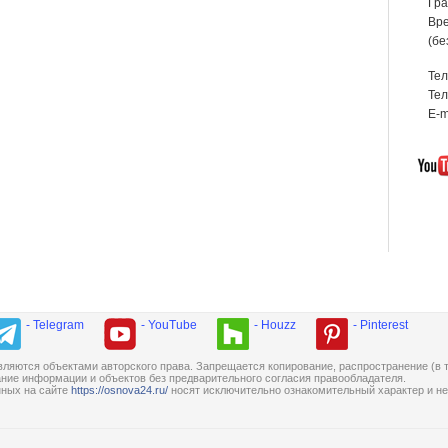
Гра
Вре
(бе
Те
Тел
E-m
- Telegram
- YouTube
- Houzz
- Pinterest
ляются объектами авторского права. Запрещается копирование, распространение (в т
ание информации и объектов без предварительного согласия правообладателя.
нных на сайте
https://osnova24.ru/
носят исключительно ознакомительный характер и не