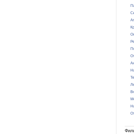
П
С
А
К
О
Р
П
О
А
Н
Т
Л
В
М
Н
О
Фил