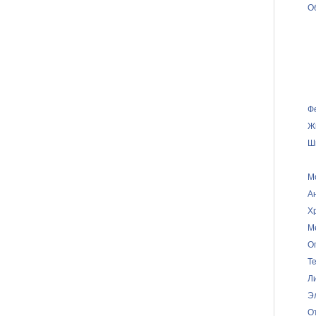
О
Ф
Ж
Ш
М
А
Х
М
О
Т
Л
Э
О