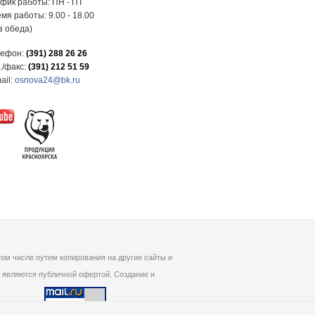
фик работы: ПН - ПТ
мя работы: 9.00 - 18.00
з обеда)
лефон:
(391) 288 26 26
./факс:
(391) 212 51 59
ail:
osnova24@bk.ru
ом числе путем копирования на другие сайты и
 являются публичной офертой. Создание и