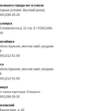
и вашего города нет в списке
одные условия. Высокий доход.
391)288-26-26
асноярск
 Сплавучасток д. 11 стр. 9 +7(391)288-
26
восибирск
бное бурение, монтаж свай, продажа
й
391)212-51-59
мск
бное бурение, монтаж свай, продажа
й
391)212-51-59
рнаул
т поиск партнера. Спешите.
391)288-26-26
резовский
 Барзасская, д. 40