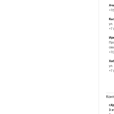
Ач
+7(
Кы
ул.
+7 
Ир
Про
сва
+7(
Ха
ул.
+7 
Кон
г.К
3 э