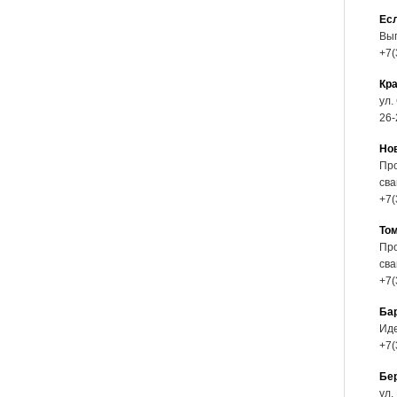
Есл
Выг
+7(
Кр
ул.
26-
Но
Про
сва
+7(
То
Про
сва
+7(
Ба
Иде
+7(
Бе
ул.