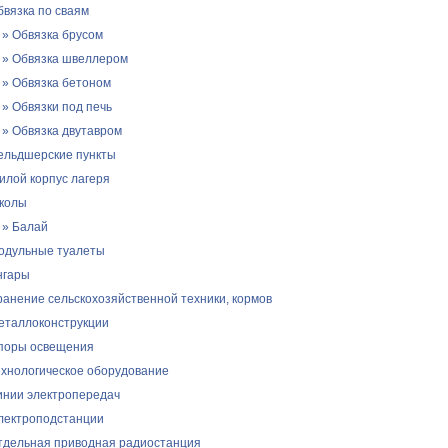
бвязка по сваям
» Обвязка брусом
» Обвязка швеллером
» Обвязка бетоном
» Обвязки под печь
» Обвязка двутавром
ельдшерские пункты
илой корпус лагеря
колы
» Балай
одульные туалеты
нгары
ранение сельскохозяйственной техники, кормов
еталлоконструкции
поры освещения
ехнологическое оборудование
инии электропередач
лектроподстанции
тдельная приводная радиостанция