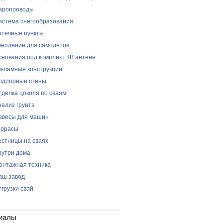
аропроводы
истема снегообразования
птечные пункты
репление для самолетов
снования под комплект КВ антенн
екламные конструкции
одпорные стены
тделка цоколя по сваям
нализ грунта
авесы для машин
еррасы
естницы на сваях
нутри дома
онтажная техника
аш завод
тгрузки свай
иалы