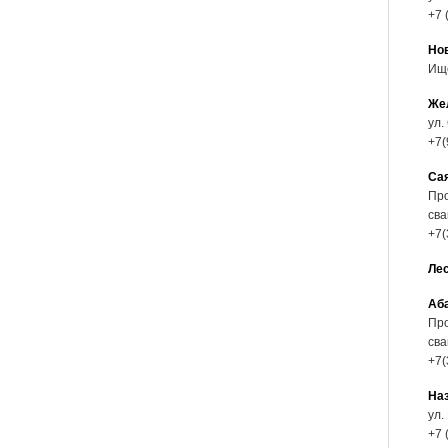
+7 
Но
Ищ
Же
ул.
+7(
Са
Про
сва
+7(
Ле
Аб
Про
сва
+7(
На
ул.
+7 