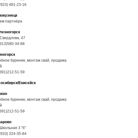
(923) 481-23-16
вокузнецк
ем партнёра
лезногорск
 Свердлова, 47
913)580-34-88
яногорск
бное бурение, монтаж свай, продажа
й
391)212-51-59
сосибирск/Енисейск
акан
бное бурение, монтаж свай, продажа
й
391)212-51-59
зарово
 Школьная 3 "б"
(933) 324-35-84