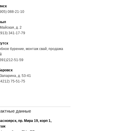
инск
905) 088-21-10
зыл
 Майская, д. 2
(913) 341-17-79
кутск
бное бурение, монтаж свай, продажа
й
391)212-51-59
баровск
 Запарина, д. 53-41
(4212) 75-51-75
тактные данные
расноярск, пр. Мира 19, корп 1,
таж