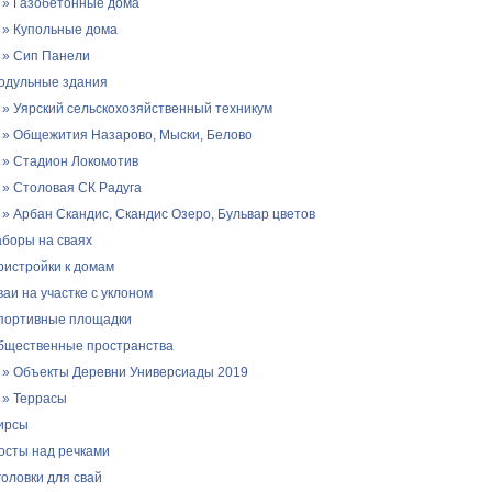
» Газобетонные дома
» Купольные дома
» Сип Панели
одульные здания
» Уярский сельскохозяйственный техникум
» Общежития Назарово, Мыски, Белово
» Стадион Локомотив
» Столовая СК Радуга
» Арбан Скандис, Скандис Озеро, Бульвар цветов
аборы на сваях
ристройки к домам
ваи на участке с уклоном
портивные площадки
бщественные пространства
» Объекты Деревни Универсиады 2019
» Террасы
ирсы
осты над речками
головки для свай