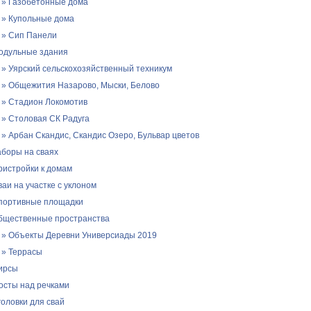
» Газобетонные дома
» Купольные дома
» Сип Панели
одульные здания
» Уярский сельскохозяйственный техникум
» Общежития Назарово, Мыски, Белово
» Стадион Локомотив
» Столовая СК Радуга
» Арбан Скандис, Скандис Озеро, Бульвар цветов
аборы на сваях
ристройки к домам
ваи на участке с уклоном
портивные площадки
бщественные пространства
» Объекты Деревни Универсиады 2019
» Террасы
ирсы
осты над речками
головки для свай