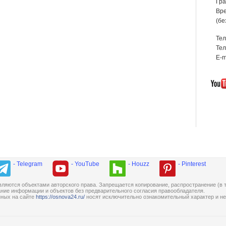
Гра
Вре
(бе
Те
Тел
E-m
- Telegram
- YouTube
- Houzz
- Pinterest
ляются объектами авторского права. Запрещается копирование, распространение (в т
ание информации и объектов без предварительного согласия правообладателя.
нных на сайте
https://osnova24.ru/
носят исключительно ознакомительный характер и не