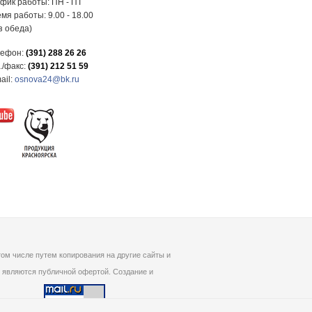
фик работы: ПН - ПТ
мя работы: 9.00 - 18.00
з обеда)
лефон:
(391) 288 26 26
./факс:
(391) 212 51 59
ail:
osnova24@bk.ru
ом числе путем копирования на другие сайты и
 являются публичной офертой. Создание и