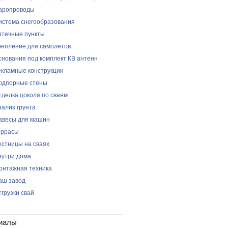
аропроводы
истема снегообразования
птечные пункты
репление для самолетов
снования под комплект КВ антенн
екламные конструкции
одпорные стены
тделка цоколя по сваям
нализ грунта
авесы для машин
еррасы
естницы на сваях
нутри дома
онтажная техника
аш завод
тгрузки свай
иалы