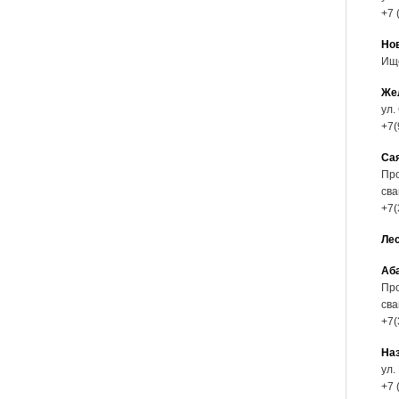
+7 
Но
Ищ
Же
ул.
+7(
Са
Про
сва
+7(
Ле
Аб
Про
сва
+7(
На
ул.
+7 