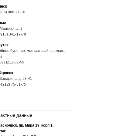
инск
905) 088-21-10
зыл
 Майская, д. 2
(913) 341-17-79
кутск
бное бурение, монтаж свай, продажа
й
391)212-51-59
баровск
 Запарина, д. 53-41
(4212) 75-51-75
тактные данные
расноярск, пр. Мира 19, корп 1,
таж