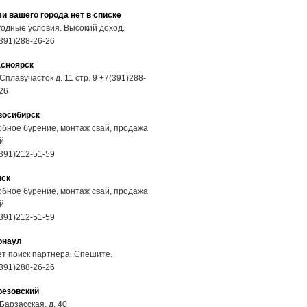
и вашего города нет в списке
одные условия. Высокий доход.
391)288-26-26
асноярск
 Сплавучасток д. 11 стр. 9 +7(391)288-
26
восибирск
бное бурение, монтаж свай, продажа
й
391)212-51-59
мск
бное бурение, монтаж свай, продажа
й
391)212-51-59
рнаул
т поиск партнера. Спешите.
391)288-26-26
резовский
 Барзасская, д. 40