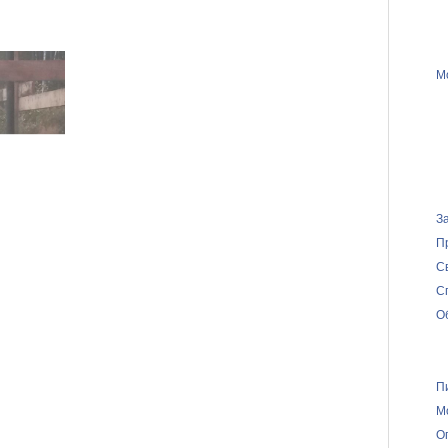
М
З
П
С
С
О
П
М
О