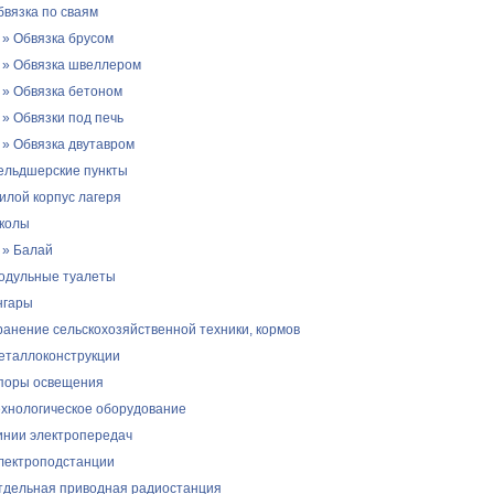
бвязка по сваям
» Обвязка брусом
» Обвязка швеллером
» Обвязка бетоном
» Обвязки под печь
» Обвязка двутавром
ельдшерские пункты
илой корпус лагеря
колы
» Балай
одульные туалеты
нгары
ранение сельскохозяйственной техники, кормов
еталлоконструкции
поры освещения
ехнологическое оборудование
инии электропередач
лектроподстанции
тдельная приводная радиостанция