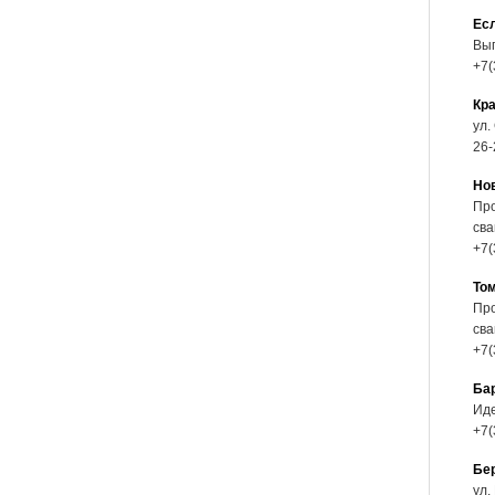
Есл
Выг
+7(
Кр
ул.
26-
Но
Про
сва
+7(
То
Про
сва
+7(
Ба
Иде
+7(
Бе
ул.