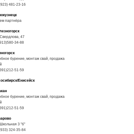
(923) 481-23-16
вокузнецк
ем партнёра
лезногорск
 Свердлова, 47
913)580-34-88
яногорск
бное бурение, монтаж свай, продажа
й
391)212-51-59
сосибирск/Енисейск
акан
бное бурение, монтаж свай, продажа
й
391)212-51-59
зарово
 Школьная 3 "б"
(933) 324-35-84