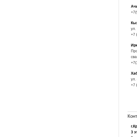
Ач
+7(
Кы
ул.
+7 
Ир
Про
сва
+7(
Ха
ул.
+7 
Кон
г.К
3 э