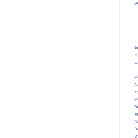
О
Ф
Ж
Ш
М
А
Х
М
О
Т
Л
Э
О